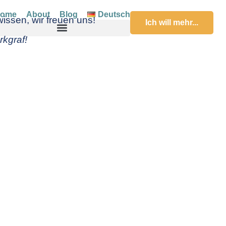
ome
About
Blog
Deutsch
wissen, wir freuen uns!
Ich will mehr...
rkgraf!
cher Scanner-Typ bist du?
chiedene Typen aufgeteilt. Wir haben das in einen Test verwan
Hier klicken