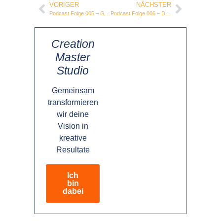
VORIGER
NÄCHSTER
Podcast Folge 005 – Gunnar Kessler: Glaubenssätze Geld
Podcast Folge 006 – Du bist ein Schöpfer: hermetische Prinzipien
Creation
Master
Studio
Gemeinsam
transformieren
wir deine
Vision in
kreative
Resultate
Ich
bin
dabei