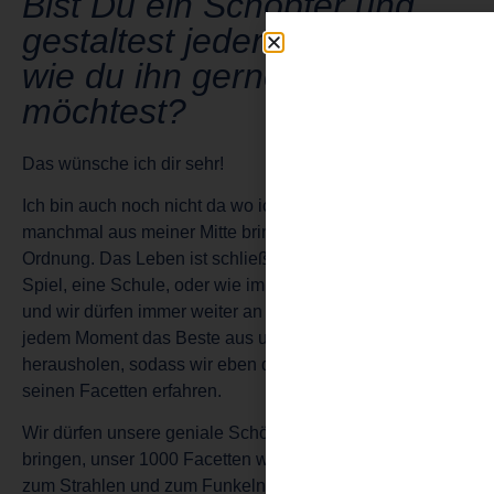
Bist Du ein Schöpfer und
gestaltest jeden Moment so,
wie du ihn gerne haben
möchtest?
Das wünsche ich dir sehr!
Ich bin auch noch nicht da wo ich hin will. Und lasse mich
manchmal aus meiner Mitte bringen. Aber das ist in
Ordnung. Das Leben ist schließlich eine Reise, eine
Spiel, eine Schule, oder wie immer du es nennen magst
und wir dürfen immer weiter an uns wachsen und in
jedem Moment das Beste aus unserem Leben
herausholen, sodass wir eben das Leben auch in all
seinen Facetten erfahren.
Wir dürfen unsere geniale Schöpferkraft zum strahlen
bringen, unser 1000 Facetten wie die eines Diamanten
zum Strahlen und zum Funkeln bringen.