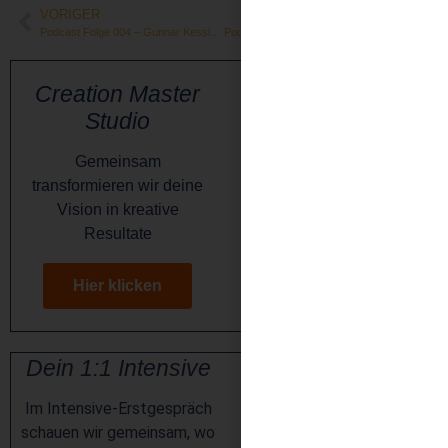
VORIGER
NÄCHSTER
Podcast Folge 004 – Gunnar Kessler: Zeit gegen Geld
Podcast Folge 007 – Martin Pleissner: Sinnerfülltes Unternehmertum
Creation Master
Studio
Gemeinsam
transformieren wir deine
Vision in kreative
Resultate
Hier klicken
Dein 1:1 Intensive
Im Intensive-Erstgespräch
schauen wir gemeinsam, wo