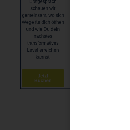
Erstgespräch
schauen wir
gemeinsam, wo sich
Wege für dich öffnen
und wie Du dein
nächstes
transformatives
Level erreichen
kannst.
Jetzt
Buchen