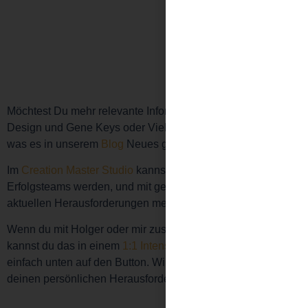
Möchtest Du mehr relevante Informationen über Human
Design und Gene Keys oder Vielbegabung? Dann schau,
was es in unserem
Blog
Neues gibt!
Im
Creation Master Studio
kannst du Teil eines unserer
Erfolgsteams werden, und mit geballter Team-Power deine
aktuellen Herausforderungen meistern.
Wenn du mit Holger oder mir zusammenarbeiten möchtest,
kannst du das in einem
1:1 Intensive
herausfinden. Klick
einfach unten auf den Button. Wir freuen uns darauf von
deinen persönlichen Herausforderungen zu erfahren.