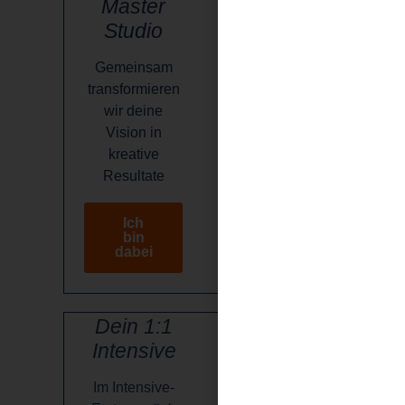
Master
Studio
Gemeinsam
transformieren
wir deine
Vision in
kreative
Resultate
Ich
bin
dabei
Dein 1:1
Intensive
Im Intensive-