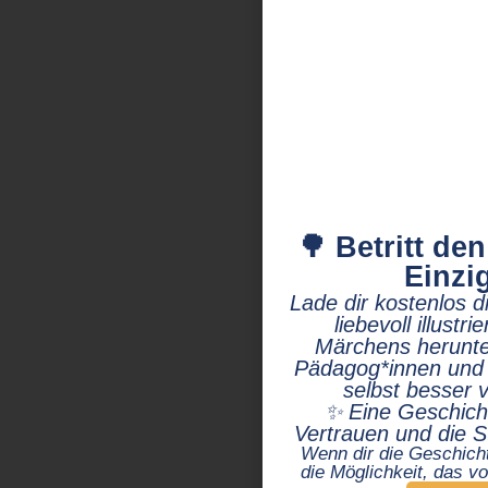
🌳 Betritt de
Einzig
Lade dir kostenlos d
liebevoll illust
Märchens herunter
Pädagog*innen und a
selbst besser 
✨ Eine Geschichte
Vertrauen und die 
Wenn dir die Geschicht
die Möglichkeit, das vo