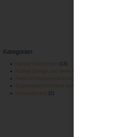
Kategorien
Familie und Reisen
(13)
Human Design und Gene Keys
(37)
Persönlichkeitsentwicklung
(25)
Scannerpersönlichkeit und Vielbegabung
(28)
Uncategorized
(2)