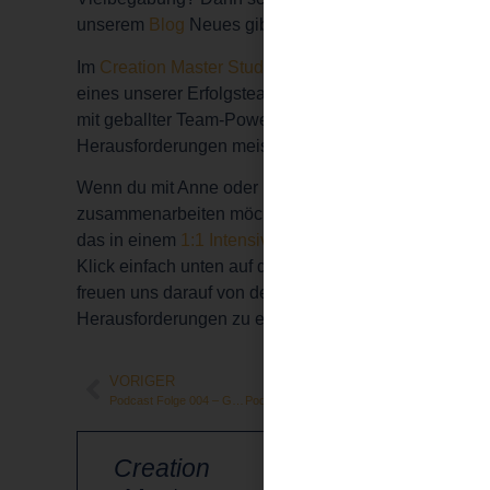
unserem
Blog
Neues gibt!
Im
Creation Master Studio
kannst du Teil
eines unserer Erfolgsteams werden, und
mit geballter Team-Power deine aktuellen
Herausforderungen meistern.
Wenn du mit Anne oder mir
zusammenarbeiten möchtest, kannst du
das in einem
1:1 Intensive
herausfinden.
Klick einfach unten auf den Button. Wir
freuen uns darauf von deinen persönlichen
Herausforderungen zu erfahren.
VORIGER
NÄCHSTER
Podcast Folge 004 – Gunnar Kessler: Zeit gegen Geld
Podcast Folge 007 – Martin Pleissner: Sinnerfülltes Unternehmertum
Creation