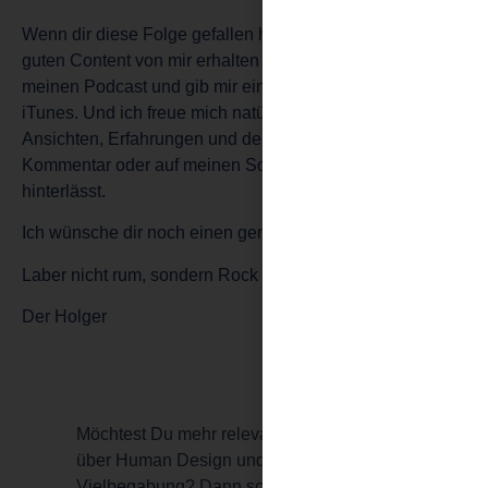
Wenn dir diese Folge gefallen hat, und du weiterhin
guten Content von mir erhalten willst, dann abonniere
meinen Podcast und gib mir eine positive Bewertung auf
iTunes. Und ich freue mich natürlich, wenn du mir deine
Ansichten, Erfahrungen und dein Feedback als
Kommentar oder auf meinen Social-Media Plattformen
hinterlässt.
Ich wünsche dir noch einen genialen Tag!
Laber nicht rum, sondern Rock das Leben!
Der Holger
Möchtest Du mehr relevante Informationen
über Human Design und Gene Keys oder
Vielbegabung? Dann schau, was es in