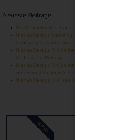
Neueste Beiträge
Die Geometrie des Fragens –
Human Design Marketing 2027 – Warum ich mich
nicht mehr verkaufe, sondern Frequenz sende
Human Design für Coaches & Therapeuten –
Marketing & Wirkung
Human Design für Coaches & Therapeuten: So
verbesserst du deine Sitzungen nachhaltig
Human Design: Die Tore der Angst
NUEVO