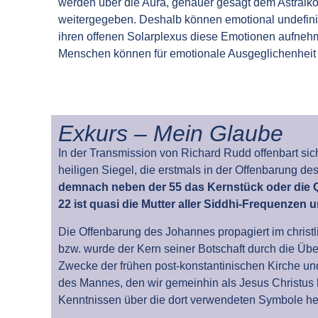
werden über die Aura, genauer gesagt dem Astralk
weitergegeben. Deshalb können emotional undefinie
ihren offenen Solarplexus diese Emotionen aufneh
Menschen können für emotionale Ausgeglichenheit u
Exkurs – Mein Glaube
In der Transmission von Richard Rudd offenbart si
heiligen Siegel, die erstmals in der Offenbarung d
demnach neben der 55 das Kernstück oder die Q
22 ist quasi die Mutter aller Siddhi-Frequenzen u
Die Offenbarung des Johannes propagiert im christ
bzw. wurde der Kern seiner Botschaft durch die Ü
Zwecke der frühen post-konstantinischen Kirche und
des Mannes, den wir gemeinhin als Jesus Christus 
Kenntnissen über die dort verwendeten Symbole her