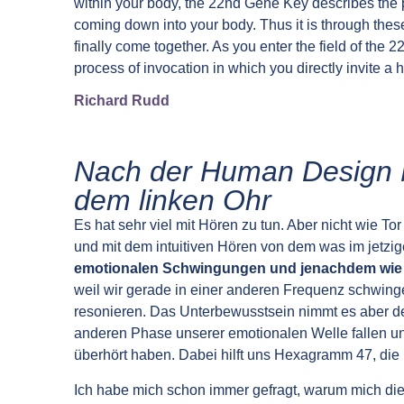
within your body, the 22nd Gene Key describes the p
coming down into your body. Thus it is through thes
finally come together. As you enter the field of the
process of invocation in which you directly invite a h
Richard Rudd
Nach der Human Design M
dem linken Ohr
Es hat sehr viel mit Hören zu tun. Aber nicht wie To
und mit dem intuitiven Hören von dem was im jetzi
emotionalen Schwingungen und jenachdem wie w
weil wir gerade in einer anderen Frequenz schwin
resonieren. Das Unterbewusstsein nimmt es aber de
anderen Phase unserer emotionalen Welle fallen un
überhört haben. Dabei hilft uns Hexagramm 47, d
Ich habe mich schon immer gefragt, warum mich di