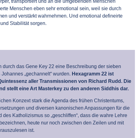
örper, transportiert und an die umgebenden Menschen
rte Menschen eben sehr emotional sein, weil sie durch
men und verstärkt wahrnehmen. Und emotional defineirte
nd Stabilität sorgen.
ch durch das Gene Key 22 eine Beschreibung der sieben
es Johannes „gechannelt“ wurden.
Hexagramm 22 ist
uintessenz aller Transmissionen von Richard Rudd. Die
nd stellt eine Art Masterkey zu den anderen Siddhis dar.
lichen Konzext stark die Agenda des frühen Christentums,
bersetzungen und diversen kanonischen Anpassungen für die
 des Katholizismus so „geschliffen“, dass die wahre Lehre
bezeichnen, heute nur noch zwischen den Zeilen und mit
auszulesen ist.