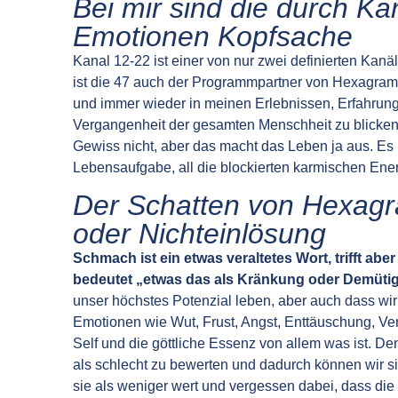
Bei mir sind die durch K
Emotionen Kopfsache
Kanal 12-22 ist einer von nur zwei definierten Kanäl
ist die 47 auch der Programmpartner von Hexagramm 
und immer wieder in meinen Erlebnissen, Erfahru
Vergangenheit der gesamten Menschheit zu blicken,
Gewiss nicht, aber das macht das Leben ja aus. Es 
Lebensaufgabe, all die blockierten karmischen Ener
Der Schatten von Hexagr
oder Nichteinlösung
Schmach ist ein etwas veraltetes Wort, trifft ab
bedeutet „etwas das als Kränkung oder Demüt
unser höchstes Potenzial leben, aber auch dass wir
Emotionen wie Wut, Frust, Angst, Enttäuschung, Ve
Self und die göttliche Essenz von allem was ist. D
als schlecht zu bewerten und dadurch können wir si
sie als weniger wert und vergessen dabei, dass die