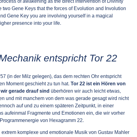
rocess of awakening as the direct intervention of Divinity
e two Gene Keys that the forces of Evolution and Involution
 22nd Gene Key you are involving yourself in a magical
igher presence into your life.
echanik entspricht Tor 22
r 57 (in der Milz gelegen), das dem rechten Ohr entspricht
gen Moment geschieht zu tun hat.
Tor 22 ist ein Hören von
ir gerade drauf sind
überhören wir auch leicht etwas,
gen und mit manchem von dem was gerade gesagt wird nicht
nnoch auf und zu einem späteren Zeitpunkt, in einer
s aufeinmal Fragmente und Emotionen ein, die wir vorher
ie Programmenergie von Hexagramm 22.
e extrem komplexe und emotionale Musik von Gustav Mahler