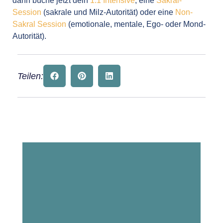
dann buche jetzt dein
1:1 Intensive
, eine
Sakral-
Session
(sakrale und Milz-Autorität) oder eine
Non-
Sakral Session
(emotionale, mentale, Ego- oder Mond-
Autorität).
Teilen: