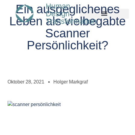
Human
Ein ausgeglichenes
Design
Leben als vielbegabte
Transformation
Scanner
Persönlichkeit?
Oktober 28, 2021
Holger Markgraf