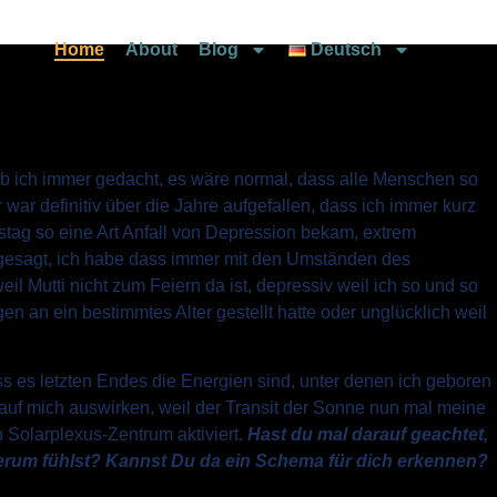
Home
About
Blog
Deutsch
b ich immer gedacht, es wäre normal, dass alle Menschen so
war definitiv über die Jahre aufgefallen, dass ich immer kurz
ag so eine Art Anfall von Depression bekam, extrem
 gesagt, ich habe dass immer mit den Umständen des
eil Mutti nicht zum Feiern da ist, depressiv weil ich so und so
n an ein bestimmtes Alter gestellt hatte oder unglücklich weil
es letzten Endes die Energien sind, unter denen ich geboren
 auf mich auswirken, weil der Transit der Sonne nun mal meine
Solarplexus-Zentrum aktiviert.
Hast du mal darauf geachtet,
herum fühlst? Kannst Du da ein Schema für dich erkennen?