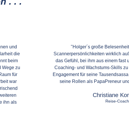
. . .
dnen und
"Holger´s große Belesenheit,
arheit die
Scannerpersönlichkeiten wirklich auß
onnt beim
das Gefühl, bei ihm aus einem fast 
nd Wege zu
Coaching- und Wachstums-Skills zu
 Raum für
Engagement für seine Tausendsassa O
beit war
seine Rollen als PapaPreneur und 
frischend
Christiane K
weiteren
Reise-Coach
 ihn als