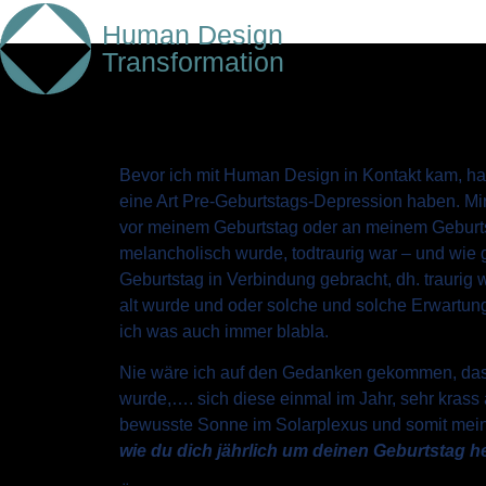
Human Design
Transformation
Bevor ich mit Human Design in Kontakt kam, ha
eine Art Pre-Geburtstags-Depression haben. Mir 
vor meinem Geburtstag oder an meinem Geburtst
melancholisch wurde, todtraurig war – und wie
Geburtstag in Verbindung gebracht, dh. traurig w
alt wurde und oder solche und solche Erwartunge
ich was auch immer blabla.
Nie wäre ich auf den Gedanken gekommen, dass 
wurde,…. sich diese einmal im Jahr, sehr krass
bewusste Sonne im Solarplexus und somit mein 
wie du dich jährlich um deinen Geburtstag 