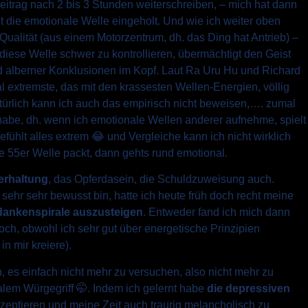
eitrag nach 2 bis 3 Stunden weiterschreiben, – mich hat dann
 die emotionale Welle eingeholt. Und wie ich weiter oben
Qualität (aus einem Motorzentrum, dh. das Ding hat Antrieb) –
t diese Welle schwer zu kontrollieren, übermächtigt den Geist
d alberner Konklusionen im Kopf. Laut Ra Uru Hu und Richard
extremste, das mit den krassesten Wellen-Energien, völlig
türlich kann ich auch das empirisch nicht beweisen,…. zumal
habe, dh. wenn ich emotionale Wellen anderer aufnehme, spielt
gefühlt alles extrem 😂 und Vergleiche kann ich nicht wirklich
e 55er Welle packt, dann gehts rund emotional.
ferhaltung
, das Opferdasein, die Schuldzuweisung auch.
ehr sehr bewusst bin, hatte ich heute früh doch recht meine
dankenspirale auszusteigen
. Entweder fand ich mich dann
och, obwohl ich sehr gut über energetische Prinzipien
in mir kreiere).
, es einfach nicht mehr zu versuchen, also nicht mehr zu
lem Würgegriff 🤭. Indem ich gelernt habe
die depressiven
akzeptieren und meine Zeit auch traurig melancholisch zu