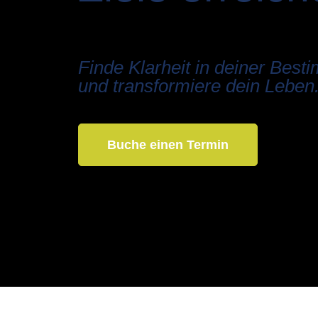
Finde Klarheit in deiner Bes
und transformiere dein Leben
Buche einen Termin