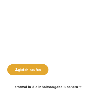
das E-Book
Lerne mit Human Design deine Bedürfnisse
und die deiner Kinder zu respektieren und
effektiv mit ihnen zu kommunizieren. Dein
einzigartiges Design und deine Autorität sind
der Schlüssel zu mehr Lebensfreude und zu
deiner Bestimmung.
gleich kaufen
erstmal in die Inhaltsangabe luschern