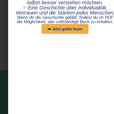
selbst besser verstehen möchten.
anzunehmen, das ich bin: ein funkelnder
✨ Eine Geschichte über Individualität,
Vertrauen und die Stärken jedes Menschen
Diamant, der mit seinen tausend Facetten
Wenn dir die Geschichte gefällt, findest du im PDF
das Licht und damit das Leben in viele
die Möglichkeit, das vollständige Buch zu erhalten.
bunte Farben bricht und alle seine Talente
➡️ Jetzt gratis lesen
und Interessen ausleben darf.
MEHR ÜBER MICH ERFÄHRST DU 
HIER…
Fokus für
vielbegabte
Scannerpersönlichke