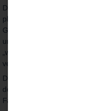
Das alles nagt an dir und deiner
physischen und mentalen
Gesundheit.
Du fühlst dich
unausgeglichen
, ausgelaugt,
„wie Butter auf zu viel Brot
verstrichen“ (Bilbo Beutlin)
Das alles
zum Leidwesen
deiner Partnerschaft, deiner
Familie und deiner Freunde?!