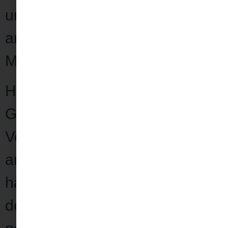
unter deinem Potenzial
arbeitest, obwohl du dir größte
Mühe gibst?
Hast du ein schlechtes
Gewissen, weil du
die
Versprechen
, die du dir und
anderen gegeben hast
nicht
hältst
: mehr Zeit für dich und
deine Lieben, mehr Sport,