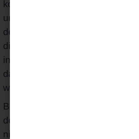
kommen möchtest, spuken die
unerledigten Aufgaben weiter in
deinem Kopf umher und lassen
dich
nicht abschalten
? Dein
innerer Kritiker sagt dir dann du
darfst nicht ausruhen, du musst
weiter schaffen?
Bist du unzufrieden
mit dir und
deiner Leistung, weil irgendwie
nichts richtig klappt und du