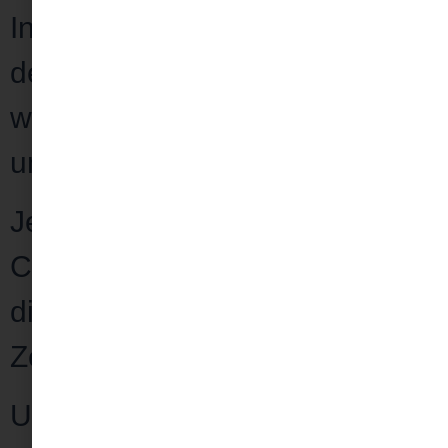
Instagram rauben dir stets
deine Aufmerksamkeit und du
wirst jedesmal
in deiner Arbeit
unterbrochen
?
Jeder möchte etwas von dir, der
Chef, der Partner, die Kinder
die Familie und
du findest keine
Zeit für dich
?
Und wenn du mal zur Ruhe