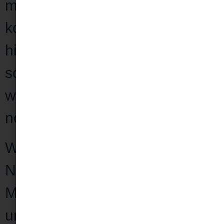
mit Arbeit
und Aufgaben,
kommst der Arbeit aber nicht
hinterher? Dabei hast du noch
so
viele großartige Ideen
und
weißt nicht wann du die auch
noch alle umsetzen sollst?
Wirst du ständig
mit
Nachrichten bombardiert
? E-
Mails, Social Media, Facebook-
und WhatsApp-Messages,