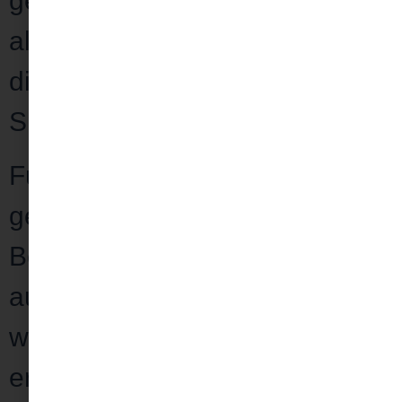
gesündere Ernährung und vor
allem
mehr Zeit und Geld
, um
die Dinge zu tun die dir richtig
Spaß machen?
Fühlst du dich
überwältigt und
gestresst
, weil du ständig einen
Berg von Aufgaben
siehst, der
auf dich wartet, von dem du
weißt, dass du ihn
nicht
erledigen
kannst?