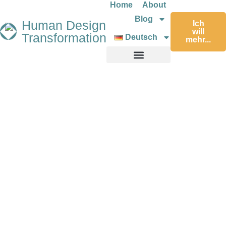
Home
About
Blog
Human Design
Ich
will
Transformation
Deutsch
mehr...