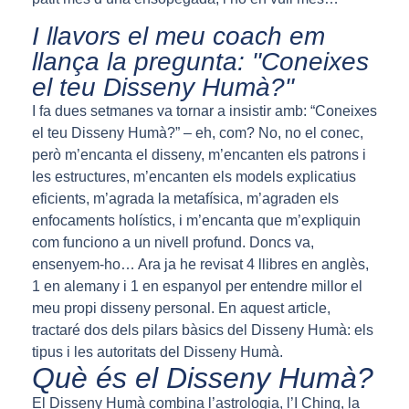
I llavors el meu coach em
llança la pregunta: "Coneixes
el teu Disseny Humà?"
I fa dues setmanes va tornar a insistir amb: “Coneixes
el teu Disseny Humà?” – eh, com? No, no el conec,
però m’encanta el disseny, m’encanten els patrons i
les estructures, m’encanten els models explicatius
eficients, m’agrada la metafísica, m’agraden els
enfocaments holístics, i m’encanta que m’expliquin
com funciono a un nivell profund. Doncs va,
ensenyem-ho… Ara ja he revisat 4 llibres en anglès,
1 en alemany i 1 en espanyol per entendre millor el
meu propi disseny personal. En aquest article,
tractaré dos dels pilars bàsics del Disseny Humà: els
tipus i les autoritats del Disseny Humà.
Què és el Disseny Humà?
El Disseny Humà combina l’astrologia, l’I Ching, la