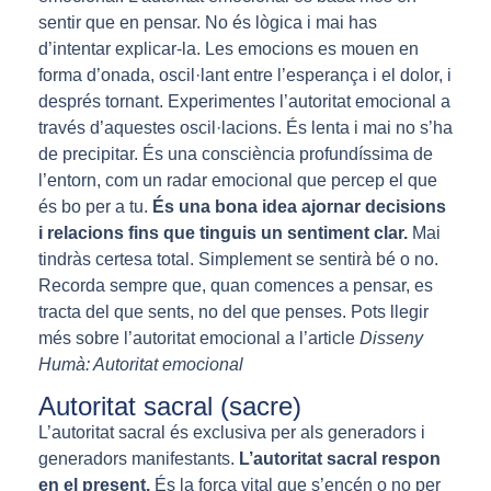
sentir que en pensar. No és lògica i mai has
d’intentar explicar-la. Les emocions es mouen en
forma d’onada, oscil·lant entre l’esperança i el dolor, i
després tornant. Experimentes l’autoritat emocional a
través d’aquestes oscil·lacions. És lenta i mai no s’ha
de precipitar. És una consciència profundíssima de
l’entorn, com un radar emocional que percep el que
és bo per a tu.
És una bona idea ajornar decisions
i relacions fins que tinguis un sentiment clar.
Mai
tindràs certesa total. Simplement se sentirà bé o no.
Recorda sempre que, quan comences a pensar, es
tracta del que sents, no del que penses. Pots llegir
més sobre l’autoritat emocional a l’article
Disseny
Humà: Autoritat emocional
Autoritat sacral (sacre)
L’autoritat sacral és exclusiva per als generadors i
generadors manifestants.
L’autoritat sacral respon
en el present.
És la força vital que s’encén o no per