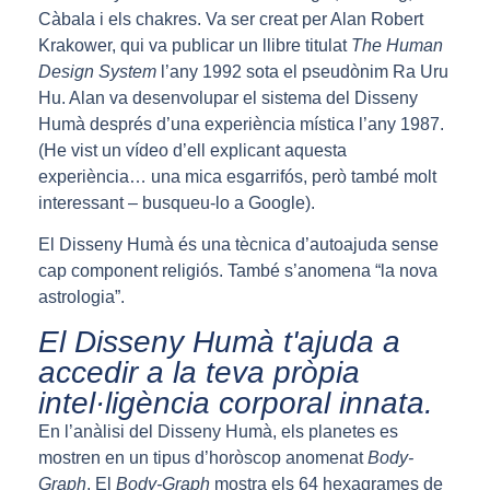
Càbala i els chakres. Va ser creat per Alan Robert
Krakower, qui va publicar un llibre titulat
The Human
Design System
l’any 1992 sota el pseudònim Ra Uru
Hu. Alan va desenvolupar el sistema del Disseny
Humà després d’una experiència mística l’any 1987.
(He vist un vídeo d’ell explicant aquesta
experiència… una mica esgarrifós, però també molt
interessant – busqueu-lo a Google).
El Disseny Humà és una tècnica d’autoajuda sense
cap component religiós. També s’anomena “la nova
astrologia”.
El Disseny Humà t'ajuda a
accedir a la teva pròpia
intel·ligència corporal innata.
En l’anàlisi del Disseny Humà, els planetes es
mostren en un tipus d’horòscop anomenat
Body-
Graph
. El
Body-Graph
mostra els 64 hexagrames de