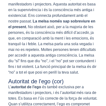
manifestadors i projectors. Aquesta autoritat es basa
en la supervivència i és la consciència més antiga i
existencial. Ens connecta profundament amb el
nostre passat.
La melsa només sap sobreviure en
el present.
No obstant això, per a la majoria de les
persones, és la consciència més difícil d’accedir, ja
que, en comparació amb la ment i les emocions, és
tranquil·la i feble. La melsa parla una sola vegada i
mai no es repeteix. Moltes persones tenen dificultats
per accedir a aquesta antiga consciència. La melsa
diu “sí” fins que diu “no”, i el “no” pot ser contundent i
fins i tot violent. La funció principal de la melsa és dir
“no” a tot el que posi en perill la teva salut.
Autoritat de l'ego (cor)
L’
autoritat de l’ego
és també exclusiva per a
manifestadors i projectors, i és l’autoritat més rara de
totes. Es basa en l’ús correcte de la força de voluntat.
Quan s’utilitza correctament, l’ego es compromet