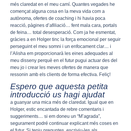
més claredat en el meu camí. Quantes vegades he
començat alguna cosa en la meva vida com a
autònoma, ofertes de coaching i hi havia poca
reacció, pàgines d’afiliació… fent mala cara, portals
de feina… total desesperació. Com ja he esmentat,
gràcies a en Holger tinc la força emocional per seguir
perseguint el meu somni i un enfocament clar… i
l’Alisha em proporcionarà les eines adequades al
meu disseny perquè en el futur pugui actuar des del
meu jo i crear les meves ofertes de manera que
ressonin amb els clients de forma efectiva. Feliç!
Espero que aquesta petita
introducció us hagi ajudat
a guanyar una mica més de claredat. Igual que en
Holger, estic encantada de rebre comentaris i
suggeriments… si em doneu un “M’agrada”,
segurament podré continuar explicant més coses en
el futur. Si teniu preguntes, escriviu-les als