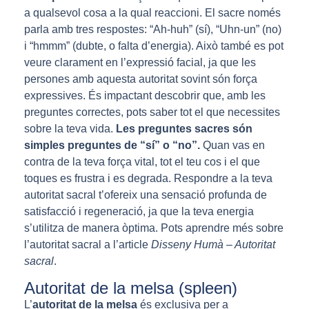
a qualsevol cosa a la qual reaccioni. El sacre només
parla amb tres respostes: “Ah-huh” (sí), “Uhn-un” (no)
i “hmmm” (dubte, o falta d’energia). Això també es pot
veure clarament en l’expressió facial, ja que les
persones amb aquesta autoritat sovint són força
expressives. És impactant descobrir que, amb les
preguntes correctes, pots saber tot el que necessites
sobre la teva vida.
Les preguntes sacres són
simples preguntes de “sí” o “no”.
Quan vas en
contra de la teva força vital, tot el teu cos i el que
toques es frustra i es degrada. Respondre a la teva
autoritat sacral t’ofereix una sensació profunda de
satisfacció i regeneració, ja que la teva energia
s’utilitza de manera òptima. Pots aprendre més sobre
l’autoritat sacral a l’article
Disseny Humà – Autoritat
sacral
.
Autoritat de la melsa (spleen)
L’
autoritat de la melsa
és exclusiva per a