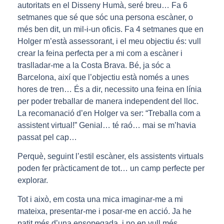
autoritats en el Disseny Humà, seré breu… Fa 6
setmanes que sé que sóc una persona escàner, o
més ben dit, un mil-i-un oficis. Fa 4 setmanes que en
Holger m’està assessorant, i el meu objectiu és: vull
crear la feina perfecta per a mi com a escàner i
traslladar-me a la Costa Brava. Bé, ja sóc a
Barcelona, així que l’objectiu està només a unes
hores de tren… És a dir, necessito una feina en línia
per poder treballar de manera independent del lloc.
La recomanació d’en Holger va ser: “Treballa com a
assistent virtual!” Genial… té raó… mai se m’havia
passat pel cap…
Perquè, seguint l’estil escàner, els assistents virtuals
poden fer pràcticament de tot… un camp perfecte per
explorar.
Tot i això, em costa una mica imaginar-me a mi
mateixa, presentar-me i posar-me en acció. Ja he
patit més d’una ensopegada, i no en vull més…