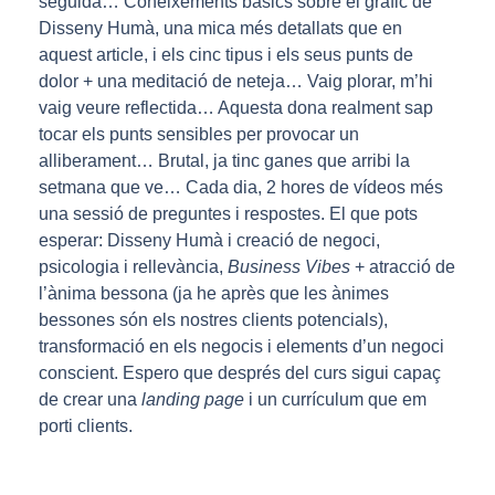
seguida… Coneixements bàsics sobre el gràfic de
Disseny Humà, una mica més detallats que en
aquest article, i els cinc tipus i els seus punts de
dolor + una meditació de neteja… Vaig plorar, m’hi
vaig veure reflectida… Aquesta dona realment sap
tocar els punts sensibles per provocar un
alliberament… Brutal, ja tinc ganes que arribi la
setmana que ve… Cada dia, 2 hores de vídeos més
una sessió de preguntes i respostes. El que pots
esperar: Disseny Humà i creació de negoci,
psicologia i rellevància,
Business Vibes
+ atracció de
l’ànima bessona (ja he après que les ànimes
bessones són els nostres clients potencials),
transformació en els negocis i elements d’un negoci
conscient. Espero que després del curs sigui capaç
de crear una
landing page
i un currículum que em
porti clients.